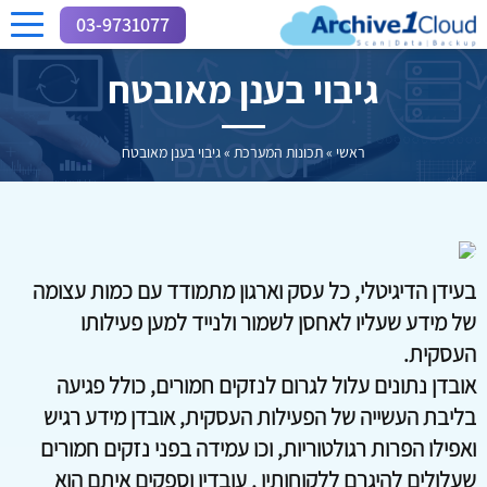
03-9731077
גיבוי בענן מאובטח
ראשי
»
תכונות המערכת
»
גיבוי בענן מאובטח
בעידן הדיגיטלי, כל עסק וארגון מתמודד עם כמות עצומה
של מידע שעליו לאחסן לשמור ולנייד למען פעילותו
העסקית.
אובדן נתונים עלול לגרום לנזקים חמורים, כולל פגיעה
בליבת העשייה של הפעילות העסקית, אובדן מידע רגיש
ואפילו הפרות רגולטוריות, וכו עמידה בפני נזקים חמורים
שעלולים להיגרם ללקוחותיו , עובדיו וספקים איתם הוא