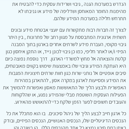
הנדרש במערכות הגנה , גיבוי ושרידות עסקית כדי להבטיח את
מהימנות החומר המאוחסן ושדליפה של מידע או גניבתו לא
תתרחש חלילה במערכות המידע שלהם.
לצורך זה חברות רבות מתקשרות עם יועצי אבטחת מידע ובונים
תשתית ארגונית המתבססת על מגוון רחב של פתרונות , בין היתר
גיבוי מקומי, העברת מידע לשרתים אחרים בארגון בתוך המבנה
הפיזי ו/או לאתר חליפי, כמו כן גיבוי לכונן נייד, או התקן איחסון כגון
קלטת והוצאתה אל מחוץ למשרדי הארגון. דרך נוספת נפוצה כיום
היא העתקת המידע וגיבוי שלו באמצעות שימוש בקווים מאובטחים,
סיבים אופטיים אל נותני שרות כגון חוות שרתים חיצוניות המגבות
את המידע ומסייעות לארגון במקרה אסון , להתארגן במהירות
האפשרית ולבצע הליך של התאוששות מאסון ואפשרות להמשיך את
הפעילות העסקית השוטפת מבלי שהמידע נפגע, או שהלקוחות
והעובדים חשופים לפער הזמן שלקח כדי להתאושש מהאירוע.
כל ארגון חייב לבצע הליך של ניהול סיכונים. בו הוא מתכלל את כל
הנכסים הדיגיטליים שלו, הנכסים האנושיים, הנכסים הפיזיים, ובודק
באיזו רמת סיכון נמצא כל אחד מהנכסים הללו , הן בשגרה והן